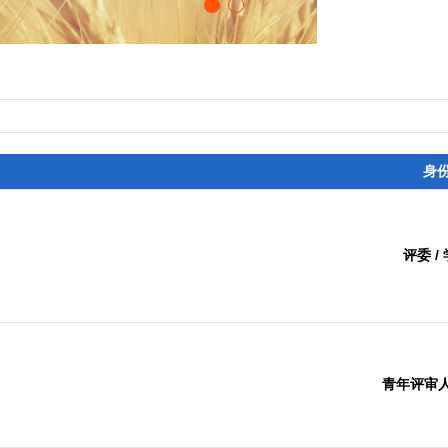
身
评委 /
青年评审人 