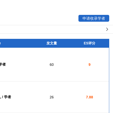
申请收录学者
份
发文量
ES评分
 学者
60
9
/ 学者
26
7.88