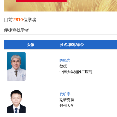
目前
2810
位学者
便捷查找学者
头像
姓名/职称/单位
陈晓岗
教授
中南大学湘雅二医院
代旷宇
副研究员
郑州大学