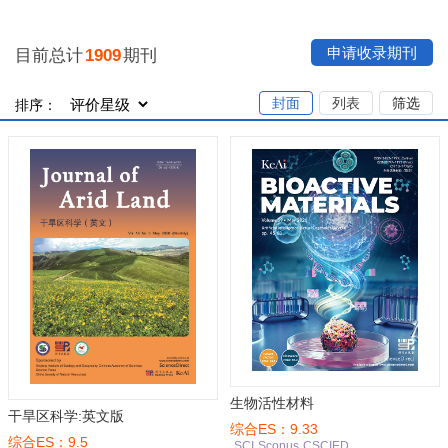
申请收录期刊
目前总计
1909
期刊
封面
列表
筛选
排序：
生物活性材料
干旱区科学:英文版
综合ES：9.33
综合ES：9.5
SCI
Scopus
CSCIED