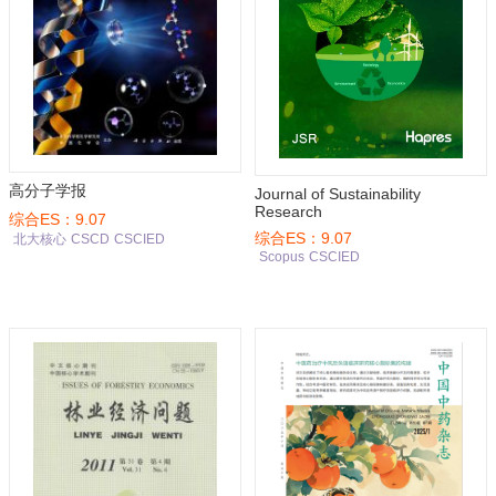
高分子学报
Journal of Sustainability
Research
综合ES：9.07
综合ES：9.07
北大核心
CSCD
CSCIED
Scopus
CSCIED