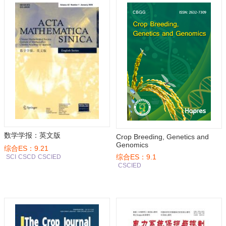
数学学报：英文版
Crop Breeding, Genetics and
Genomics
综合ES：9.21
综合ES：9.1
SCI
CSCD
CSCIED
CSCIED