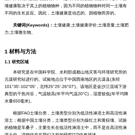
壤健康取决于其上的植物物种，因为不同的植物物种对同一土壤有
不同的生长反应。因此，土壤健康是动态的、因植物而异的。
关键词(Keywords)：
土壤健康;土壤健康评价;土壤质量;土壤肥
力;土壤微生物。
1 材料与方法
1.1 研究区域
本研究是在中国科学院、水利部成都山地灾害与环境研究所的
元谋研究站进行的。试验地点位于中国西南地区的元谋县(东经
101°35′-102°05′，北纬25°25′-26°07′)。该地区是金沙江流域下游
典型的干热河谷，气温较高(年平均气温20°C)，湿度较低(年平均降
水量650毫米)。
根据FAO土壤分类，土壤类型分别为低活性淋溶土和高活性淋
溶土；根据中国土壤分类，土壤类型分别为燥红土和黄棕壤。试验
的植物是车桑子，主要生长在低活性淋溶土中，而不是在高活性淋
溶土中。详细信息在我们之前的研究[27]中有描述。