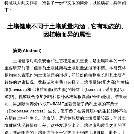
特意联系此文作者，准备了一份中文版的简介，以飨读者，具体如
下：
土壤健康不同于土壤质量内涵，它有动态的、
因植物而异的属性
摘要(Abstract)
土壤健康对粮食安全和生态稳定至关重要，是土壤科学的一个
重要研究前沿。但目前土壤健康与土壤质量还混淆不清。本研究将
植物生长表现作为土壤健康的指标，即较好的植物生长则其土壤有
较好的健康状况。盆栽试验中我们选择了土壤质量好(肥力高)的黄棕
壤(Luvisols)和土壤质量低(肥力低)的燥红土(Lixisols)，采用氮(N)、
磷(P)、氮磷联合添加(NP)和接种丛枝菌根真菌(AMF)处理。结果表
明，添加限制养分(N或P)和AMF显著促进了两种土壤的车桑子
（Dodonaea viscosa）生长，但车桑子在黄棕壤中的生长始终不如
在燥红土中的生长。这表明，尽管黄棕壤的土壤质量较高，但其土
壤健康状况较燥红土差。这些发现突出了土壤健康和质量之间的区
别，并表明高的土壤肥力并不一定等同于好的土壤健康。此外，土