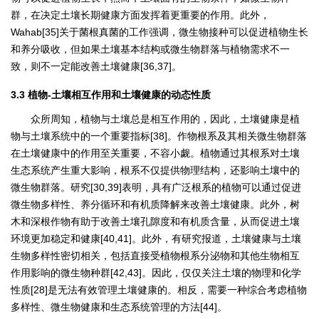
群，在决定土壤长期健康方面发挥着更重要的作用。此外，
Wahab[35]关于菌根真菌的工作强调，微生物接种可以促进植物生长
和养分吸收，但如果土壤基本结构或微生物群落与植物需求不一
致，则不一定能改善土壤健康[36,37]。
3.3 植物-土壤相互作用和土壤健康的动态性质
众所周知，植物与土壤总是相互作用的，因此，土壤健康是植
物与土壤系统中的一个重要指标[38]。作物根系及其相关微生物群落
在土壤健康中的作用至关重要，不容小觑。植物通过其根系对土壤
生态系统产生重大影响，根系不仅提供物理结构，还影响土壤中的
微生物群落。研究[30,39]表明，具有广泛根系的植物可以通过促进
微生物多样性、养分循环和有机质降解来改善土壤健康。此外，树
木和深根作物有助于改善土壤孔隙度和有机质含量，从而促进土壤
环境更加稳定和健康[40,41]。此外，有研究报道，土壤健康与土壤
生物多样性密切相关，包括直接受植物根系分泌物和其他生物相互
作用影响的微生物种群[42,43]。因此，仅仅关注土壤的物理和化学
性质[28]是无法有效管理土壤健康的。相反，需要一种综合考虑植物
多样性、微生物健康和生态系统管理的方法[44]。