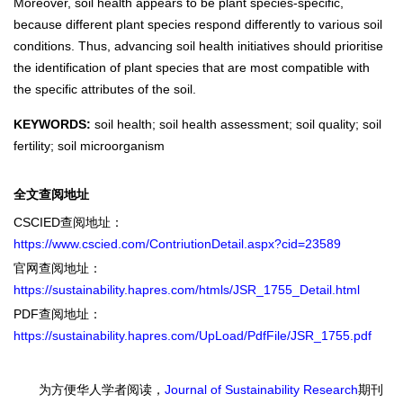
Moreover, soil health appears to be plant species-specific,
because different plant species respond differently to various soil
conditions. Thus, advancing soil health initiatives should prioritise
the identification of plant species that are most compatible with
the specific attributes of the soil.
KEYWORDS:
soil health; soil health assessment; soil quality; soil
fertility; soil microorganism
全文查阅地址
CSCIED查阅地址：
https://www.cscied.com/ContriutionDetail.aspx?cid=23589
官网查阅地址：
https://sustainability.hapres.com/htmls/JSR_1755_Detail.html
PDF查阅地址：
https://sustainability.hapres.com/UpLoad/PdfFile/JSR_1755.pdf
为方便华人学者阅读，
Journal of Sustainability Research
期刊