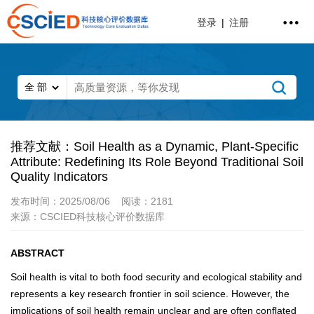
登录
|
注册
推荐文献：Soil Health as a Dynamic, Plant-Specific
Attribute: Redefining Its Role Beyond Traditional Soil
Quality Indicators
发布时间：2025/08/06
阅读：2181
来源：CSCIED科技核心评价数据库
ABSTRACT
Soil health is vital to both food security and ecological stability and
represents a key research frontier in soil science. However, the
implications of soil health remain unclear and are often conflated