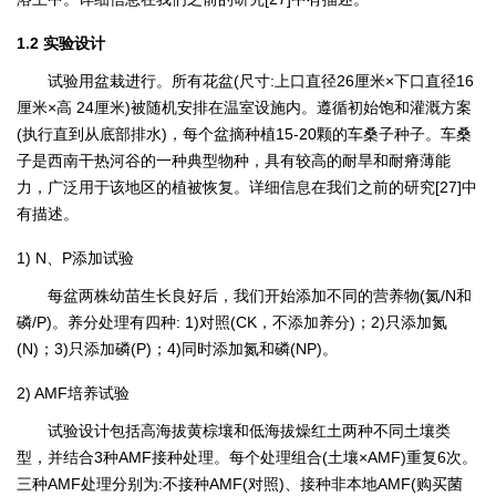
1.2 实验设计
试验用盆栽进行。所有花盆(尺寸:上口直径26厘米×下口直径16
厘米×高 24厘米)被随机安排在温室设施内。遵循初始饱和灌溉方案
(执行直到从底部排水)，每个盆摘种植15-20颗的车桑子种子。车桑
子是西南干热河谷的一种典型物种，具有较高的耐旱和耐瘠薄能
力，广泛用于该地区的植被恢复。详细信息在我们之前的研究[27]中
有描述。
1) N、P添加试验
每盆两株幼苗生长良好后，我们开始添加不同的营养物(氮/N和
磷/P)。养分处理有四种: 1)对照(CK，不添加养分)；2)只添加氮
(N)；3)只添加磷(P)；4)同时添加氮和磷(NP)。
2) AMF培养试验
试验设计包括高海拔黄棕壤和低海拔燥红土两种不同土壤类
型，并结合3种AMF接种处理。每个处理组合(土壤×AMF)重复6次。
三种AMF处理分别为:不接种AMF(对照)、接种非本地AMF(购买菌