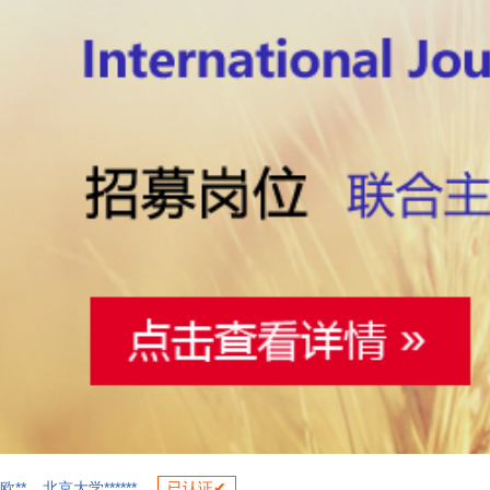
欧**
北京大学******
已认证✔