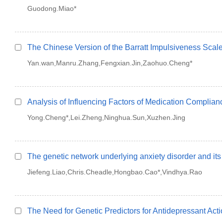
Guodong.Miao*
The Chinese Version of the Barratt Impulsiveness Scal
Yan.wan,Manru.Zhang,Fengxian.Jin,Zaohuo.Cheng*
Analysis of Influencing Factors of Medication Complia
Yong.Cheng*,Lei.Zheng,Ninghua.Sun,Xuzhen.Jing
The genetic network underlying anxiety disorder and its
Jiefeng.Liao,Chris.Cheadle,Hongbao.Cao*,Vindhya.Rao
The Need for Genetic Predictors for Antidepressant Act