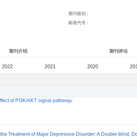
期刊级别：
邮发代号：
期刊介绍
期刊评论
2022
2021
2020
20
effect of PI3K/AKT signal pathway
-
n the Treatment of Major Depressive Disorder: A Double-blind, 