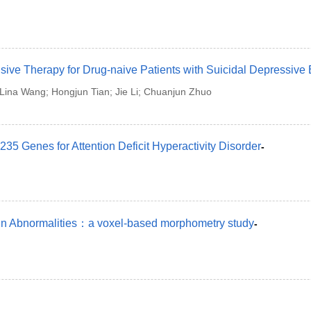
lsive Therapy for Drug-naive Patients with Suicidal Depressive 
 Lina Wang; Hongjun Tian; Jie Li; Chuanjun Zhuo
35 Genes for Attention Deficit Hyperactivity Disorder
-
rain Abnormalities：a voxel-based morphometry study
-