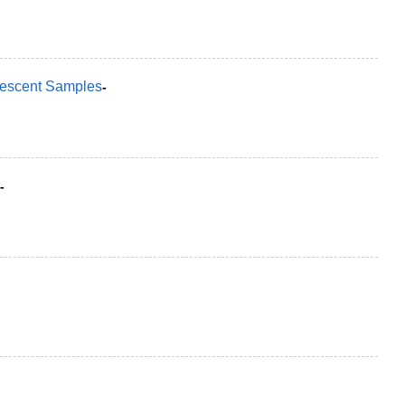
olescent Samples
-
-