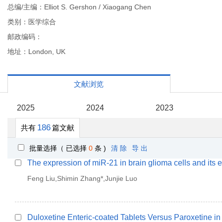
总编/主编：Elliot S. Gershon / Xiaogang Chen
类别：医学综合
邮政编码：
地址：London, UK
文献浏览
2025
2024
2023
186
共有
篇文献
批量选择（ 已选择
0
条 )
清 除
导 出
The expression of miR-21 in brain glioma cells and its 
Feng Liu,Shimin Zhang*,Junjie Luo
Duloxetine Enteric-coated Tablets Versus Paroxetine i