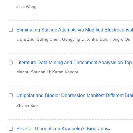
Jicai Wang
Eliminating Suicide Attempts via Modified Electroconvu
Jiajia Zhu; Suling Chen; Gongying Li; Xinhai Sun; Hongru Qu;
Literature Data Mining and Enrichment Analysis on Top 2
Manor; Shunan Li; Karan Kapoor
Unipolar and Bipolar Depression Manifest Different B
Zhimin Xue
Several Thoughts on Kraepelin’s Biography
-