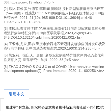
06].https://covid19.who.int/.<br>
[2] 陈沐,韩俊彦,张德荣,李世闻,莫晓能.接种新型冠状病毒灭活疫苗
（Vero细胞）后感染COVID-19病例的临床特征及抗体情况[J].中国
热带医学, 2021, 21(10): 985-989.DOI:10.13604/j.cnki.46-
1064/r.2021.10.15.<br>
[3] 李晓珍,曹文婷,刘尚滨,黄海溶.海南省168例新型冠状病毒肺炎患
者流行病学特征分析[J].海南医学院学报,2020,26(09):641-
645.DOI:10.13210/j.cnki.jhmu.20200421.002.<br>
[4] 王爱华,龙泉,田春.重庆市渝西地区新冠肺炎确诊病例首发症状及
流行病学特征[J].中国感染控制杂志,2020,19(03):234-238.<br>
[5] 熊亚莉、徐庆庆、唐健. 新型冠状病毒特异性抗体的动态变化和
临床意义[J]. 医学研究生学报, 2020, 33(9):5.<br>
[6] ZHAO J,ZHAO S,OU J X.et al.COVID-19:coronavirus vaccine
development updates[J]. Front Immunol. 2020, 11: 602256.<br>
引用本文
廖建军*,付立新. 新冠肺炎治愈患者接种新冠病毒疫苗不同剂次抗