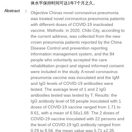
体水平保持时间可达1年7个月之久。
Abstract
Objective Chinas novel coronavirus pneumonia
was treated novel coronavirus pneumonia patients
with different doses of COVID-19 inactivated
vaccine. Methods: in 2020, Chibi City, according to
the current address, was collected from the new
crown pneumonia patients reported by the China
Disease Control and prevention reporting
information management system, and the 84
people who voluntarily accepted the care
rehabilitation project and signed informed consent
were included in the study. A novel coronavirus
pneumonia vaccine was inoculated and the IgM
and IgG levels of COVID-19 antibodies were
tested. The average level of 1 and 2 IgG
antibodies tested was tested by T. Results: the
IgG antibody level of 58 people inoculated with 1
doses of COVID-19 vaccine ranged from 1.71 to
8.61, with a mean of 6.56±1.68. The 2 doses of
COVID-19 vaccine inoculated with 22 persons and
the level of COVID-19 IgG antibody ranged from
0.29 to 8.56, the mean value was 5.71 ±2.35.