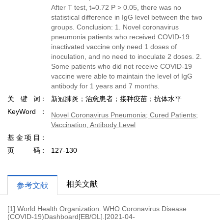
After T test, t=0.72 P > 0.05, there was no
statistical difference in IgG level between the two
groups. Conclusion: 1. Novel coronavirus
pneumonia patients who received COVID-19
inactivated vaccine only need 1 doses of
inoculation, and no need to inoculate 2 doses. 2.
Some patients who did not receive COVID-19
vaccine were able to maintain the level of IgG
antibody for 1 years and 7 months.
关键词
新冠肺炎；治愈患者；接种疫苗；抗体水平
KeyWord
Novel Coronavirus Pneumonia; Cured Patients;
Vaccination; Antibody Level
基金项目
页码
127-130
相关文献
参考文献
[1] World Health Organization. WHO Coronavirus Disease
(COVID-19)Dashboard[EB/OL].[2021-04-