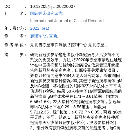
DOI
10.12208/j.ijcr.20220007
刊名
国际临床研究杂志
International Journal of Clinical Research
年，卷(期)
2022, 6(1)
作者
廖建军*,付立新
,
作者单位
湖北省赤壁市疾病预防控制中心 湖北赤壁 ;
摘要
研究新冠肺炎治愈患者接种新冠病毒灭活疫苗不同
剂次的免疫效果。方法 将2020年赤壁市按现住址统
计在中国疾病预防控制传染病报告信息管理系统报
告的新冠肺炎治愈患者，自愿接受关爱康复项目，
并签订知情同意书的84人纳入研究对象。采取询问
新冠肺炎疫苗接种情况和对其进行新冠病毒抗体IgM
及IgG检测，将检测出的1剂和2剂IgG抗体水平平均
值进行T检验。结果 58人接种了1剂新冠病毒疫苗的
新冠病毒IgG抗体水平在1.71～8.61范围，均数为
6.56±1.68；22人接种的2剂新冠病毒疫苗，新冠病
毒IgG抗体水平在0.29～8.56范围，均数为
5.71±2.35，经T检验，t=0.72 P＞0.05，两者IgG水
平无统计差异。结论 1、新冠肺炎治愈患者接种新
冠病毒灭活疫苗只需要接种1剂，没必要接种2剂。
2、部分没有接种新冠病毒疫苗的治愈患者，IgG抗