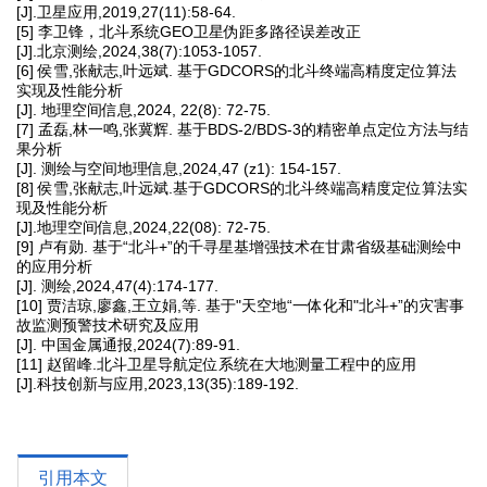
[J].卫星应用,2019,27(11):58-64.
[5] 李卫锋，北斗系统GEO卫星伪距多路径误差改正
[J].北京测绘,2024,38(7):1053-1057.
[6] 侯雪,张献志,叶远斌. 基于GDCORS的北斗终端高精度定位算法
实现及性能分析
[J]. 地理空间信息,2024, 22(8): 72-75.
[7] 孟磊,林一鸣,张冀辉. 基于BDS-2/BDS-3的精密单点定位方法与结
果分析
[J]. 测绘与空间地理信息,2024,47 (z1): 154-157.
[8] 侯雪,张献志,叶远斌.基于GDCORS的北斗终端高精度定位算法实
现及性能分析
[J].地理空间信息,2024,22(08): 72-75.
[9] 卢有勋. 基于“北斗+”的千寻星基增强技术在甘肃省级基础测绘中
的应用分析
[J]. 测绘,2024,47(4):174-177.
[10] 贾洁琼,廖鑫,王立娟,等. 基于"天空地“一体化和"北斗+”的灾害事
故监测预警技术研究及应用
[J]. 中国金属通报,2024(7):89-91.
[11] 赵留峰.北斗卫星导航定位系统在大地测量工程中的应用
[J].科技创新与应用,2023,13(35):189-192.
引用本文