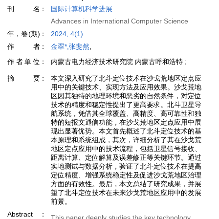
刊名
国际计算机科学进展
Advances in International Computer Science
年，卷(期)
2024, 4(1)
作者
金翠*,张斐然
,
作者单位
内蒙古电力经济技术研究院 内蒙古呼和浩特 ;
摘要
本文深入研究了北斗定位技术在沙戈荒地区定点应
用中的关键技术、实现方法及应用效果。沙戈荒地
区因其独特的地理环境和恶劣的自然条件，对定位
技术的精度和稳定性提出了更高要求。北斗卫星导
航系统，凭借其全球覆盖、高精度、高可靠性和独
特的短报文通信功能，在沙戈荒地区定点应用中展
现出显著优势。本文首先概述了北斗定位技术的基
本原理和系统组成，其次，详细分析了其在沙戈荒
地区定点应用中的技术流程，包括卫星信号接收、
距离计算、定位解算及误差修正等关键环节。通过
实地测试与数据分析，验证了北斗定位技术在提高
定位精度、增强系统稳定性及促进沙戈荒地区治理
方面的有效性。最后，本文总结了研究成果，并展
望了北斗定位技术在未来沙戈荒地区应用中的发展
前景。
Abstract
This paper deeply studies the key technology,