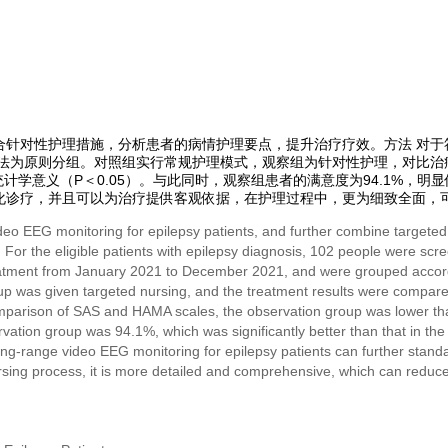
针对性护理措施，分析患者的病情护理要点，提升治疗疗效。方法 对于
行对照法为原则分组。对照组实行常规护理模式，观察组为针对性护理，对比
计学意义（P＜0.05）。与此同时，观察组患者的满意度为94.1%，明显
化诊疗，并且可以为治疗提供客观依据，在护理过程中，更为细致全面，
deo EEG monitoring for epilepsy patients, and further combine targeted
 For the eligible patients with epilepsy diagnosis, 102 people were sc
reatment from January 2021 to December 2021, and were grouped accordin
p was given targeted nursing, and the treatment results were compared.
omparison of SAS and HAMA scales, the observation group was lower than t
ervation group was 94.1%, which was significantly better than that in th
g-range video EEG monitoring for epilepsy patients can further standa
rsing process, it is more detailed and comprehensive, which can reduce 