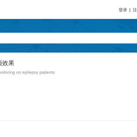
登录
|
预效果
nitoring on epilepsy patients