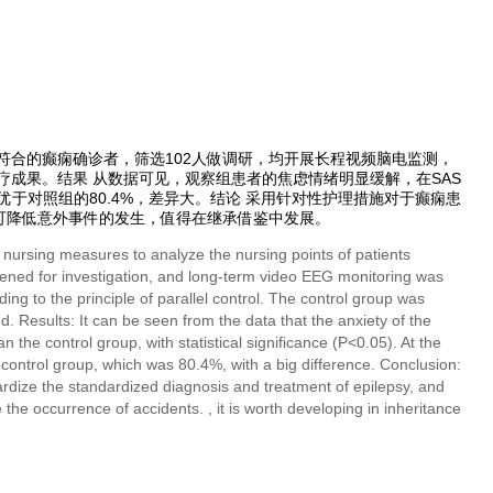
符合的癫痫确诊者，筛选102人做调研，均开展长程视频脑电监测，
治疗成果。结果 从数据可见，观察组患者的焦虑情绪明显缓解，在SAS
优于对照组的80.4%，差异大。结论 采用针对性护理措施对于癫痫患
可降低意外事件的发生，值得在继承借鉴中发展。
 nursing measures to analyze the nursing points of patients
reened for investigation, and long-term video EEG monitoring was
g to the principle of parallel control. The control group was
 Results: It can be seen from the data that the anxiety of the
he control group, with statistical significance (P<0.05). At the
e control group, which was 80.4%, with a big difference. Conclusion:
rdize the standardized diagnosis and treatment of epilepsy, and
the occurrence of accidents. , it is worth developing in inheritance