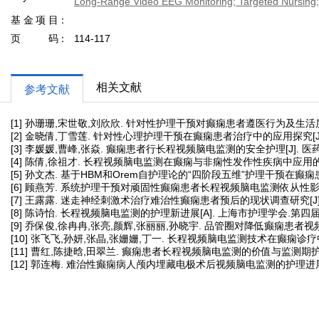
Long-Range Video EEG Monitoring; Targeted Nursing; 
基金项目
页码
114-117
相关文献
参考文献
[1] 孙珊珊,宋世敬,刘欣欣. 针对性护理干预对癫痫患者遵医行为及生活质量的影响[
[2] 金晓倩,丁雪莲. 针对性心理护理干预在癫痫患者治疗中的应用探究[J]. 医学食
[3] 李媛媛,曹峰,张焱. 癫痫患者行长程视频脑电监测的安全护理[J]. 医药高职
[4] 陈倩,徐祖才. 长程视频脑电监测在癫痫与非痫性发作性疾病中应用的研究进展[
[5] 孙文杰. 基于HBM和Orem自护理论的“四阶段五维”护理干预在癫痫
[6] 顾燕芳. 系统护理干预对顽固性癫痫患者长程视频脑电监测依从性影响分
[7] 王露露. 迷走神经刺激术治疗难治性癫痫患者预后的现状调查研究[J]. 护理实
[8] 陈诗怡. 长程视频脑电监测的护理新进展[A]. 上海市护理学会.第四届
[9] 乔保俊,徐冉冉,张亮,颜辉,张丽丽,孙晓宇. 品管圈对降低癫痫患者视频脑电
[10] 张飞飞,孙妍,张晶,张姗姗,丁一. 长程视频脑电监测技术在癫痫诊疗中的应
[11] 曹红,陈捷晗,田翠兰. 癫痫患者长程视频脑电监测的价值与监测期护理[J]. 
[12] 郭连梅. 难治性癫痫病人颅内埋藏电极术后视频脑电监测的护理进展[J]. 全科