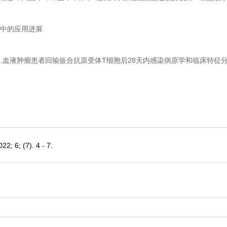
疗中的应用进展
豫.血液肿瘤患者回输嵌合抗原受体T细胞后28天内感染病原学和临床特征
 (7). 4 - 7.