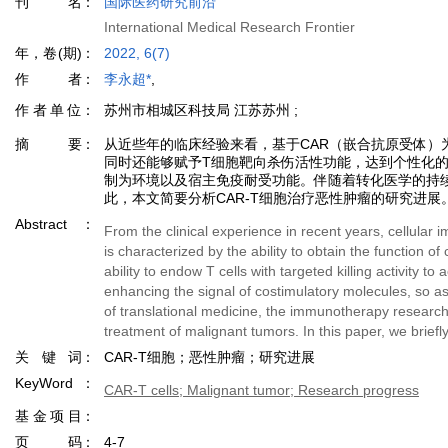
刊名
国际医药研究前沿
International Medical Research Frontier
年，卷(期)
2022, 6(7)
作者
李永超*
,
作者单位
苏州市相城区科技局 江苏苏州 ;
摘要
从近些年的临床经验来看，基于CAR（嵌合抗原受体
同时还能够赋予T细胞靶向杀伤活性功能，达到个性化的
制为环境以及宿主免疫耐受功能。伴随着转化医学的持续
此，本文简要分析CAR-T细胞治疗恶性肿瘤的研究进展
Abstract
From the clinical experience in recent years, cellular
is characterized by the ability to obtain the function o
ability to endow T cells with targeted killing activity 
enhancing the signal of costimulatory molecules, so 
of translational medicine, the immunotherapy research 
treatment of malignant tumors. In this paper, we brief
关键词
CAR-T细胞；恶性肿瘤；研究进展
KeyWord
CAR-T cells; Malignant tumor; Research progress
基金项目
页码
4-7