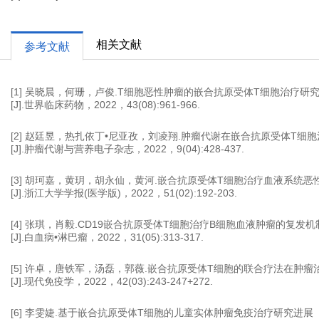
相关文献
参考文献
[1] 吴晓晨，何珊，卢俊.T细胞恶性肿瘤的嵌合抗原受体T细胞治疗研
[J].世界临床药物，2022，43(08):961-966.
[2] 赵廷昱，热扎依丁•尼亚孜，刘凌翔.肿瘤代谢在嵌合抗原受体T细
[J].肿瘤代谢与营养电子杂志，2022，9(04):428-437.
[3] 胡珂嘉，黄玥，胡永仙，黄河.嵌合抗原受体T细胞治疗血液系统
[J].浙江大学学报(医学版)，2022，51(02):192-203.
[4] 张琪，肖毅.CD19嵌合抗原受体T细胞治疗B细胞血液肿瘤的复发
[J].白血病•淋巴瘤，2022，31(05):313-317.
[5] 许卓，唐铁军，汤磊，郭薇.嵌合抗原受体T细胞的联合疗法在肿
[J].现代免疫学，2022，42(03):243-247+272.
[6] 李雯婕.基于嵌合抗原受体T细胞的儿童实体肿瘤免疫治疗研究进展