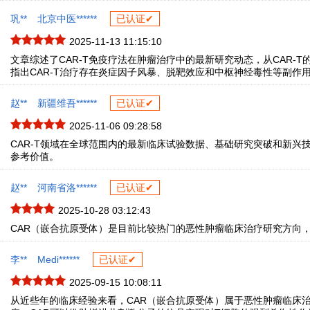
巩**
北京中医******
已认证✔
2025-11-13 11:15:10
文章综述了CAR-T免疫疗法在肿瘤治疗中的最新研究动态，从CAR
指出CAR-T治疗存在炎症因子风暴、脱靶效应和中枢神经毒性等副作
赵**
新疆维吾******
已认证✔
2025-11-06 09:28:58
CAR-T领域在全球范围内的最新临床试验数据、基础研究突破和新兴
参考价值。
赵**
河南省洛******
已认证✔
2025-10-28 03:12:43
CAR（嵌合抗原受体）是目前比较热门的恶性肿瘤临床治疗研究方向
李**
Medi******
已认证✔
2025-09-15 10:08:11
从近些年的临床经验来看，CAR（嵌合抗原受体）属于恶性肿瘤临床