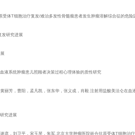
合抗原受体T细胞治疗复发/难治多发性骨髓瘤患者发生肿瘤溶解综合征的危险
复发研究进展
进展
治疗血液系统肿瘤患儿照顾者决策过程心理体验的质性研究
娜，黄丽芳，曹阳，孟凡凯，张东华，张义成，肖毅.注射用盐酸美法仑在
的研究进展
玲，谢彦，刘卫平，宋玉琴，朱军.北京大学肿瘤医院嵌合抗原受体T细胞治