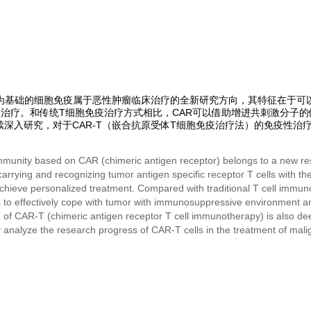
）为基础的细胞免疫属于恶性肿瘤临床治疗的全新研究方向，其特征在于可
治疗。和传统T细胞免疫治疗方式相比，CAR可以借助增进共刺激分子
深入研究，对于CAR-T（嵌合抗原受体T细胞免疫治疗法）的免疫性治
。
 immunity based on CAR (chimeric antigen receptor) belongs to a new res
f carrying and recognizing tumor antigen specific receptor T cells with t
to achieve personalized treatment. Compared with traditional T cell immu
as to effectively cope with tumor with immunosuppressive environment 
of CAR-T (chimeric antigen receptor T cell immunotherapy) is also deep
ly analyze the research progress of CAR-T cells in the treatment of mal