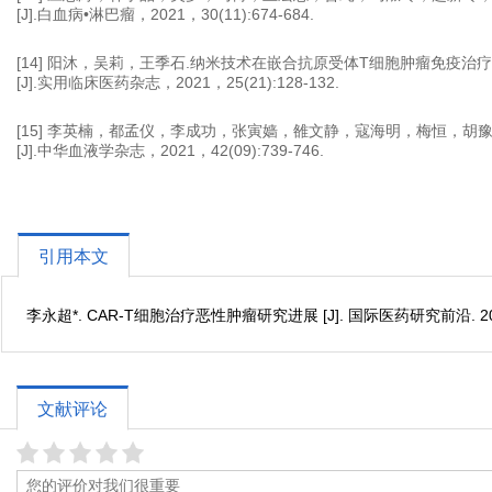
[J].白血病•淋巴瘤，2021，30(11):674-684.
[14] 阳沐，吴莉，王季石.纳米技术在嵌合抗原受体T细胞肿瘤免疫治
[J].实用临床医药杂志，2021，25(21):128-132.
[15] 李英楠，都孟仪，李成功，张寅嫱，雒文静，寇海明，梅恒，胡
[J].中华血液学杂志，2021，42(09):739-746.
引用本文
李永超*. CAR-T细胞治疗恶性肿瘤研究进展 [J]. 国际医药研究前沿. 2022; 6;
文献评论