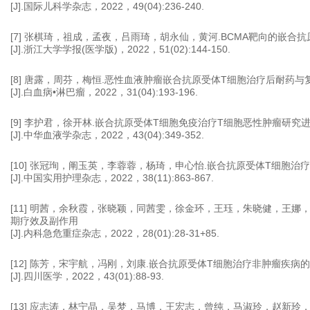
[J].国际儿科学杂志，2022，49(04):236-240.
[7] 张棋琦，祖成，孟夜，吕雨琦，胡永仙，黄河.BCMA靶向的嵌
[J].浙江大学学报(医学版)，2022，51(02):144-150.
[8] 唐露，周芬，梅恒.恶性血液肿瘤嵌合抗原受体T细胞治疗后耐药与
[J].白血病•淋巴瘤，2022，31(04):193-196.
[9] 李护君，徐开林.嵌合抗原受体T细胞免疫治疗T细胞恶性肿瘤研究
[J].中华血液学杂志，2022，43(04):349-352.
[10] 张冠珣，阐玉英，李蓉蓉，杨琦，申心怡.嵌合抗原受体T细胞
[J].中国实用护理杂志，2022，38(11):863-867.
[11] 明茜，余秋霞，张晓颖，同茜雯，徐金环，王珏，朱晓健，王
期疗效及副作用
[J].内科急危重症杂志，2022，28(01):28-31+85.
[12] 陈芳，宋宇航，冯刚，刘康.嵌合抗原受体T细胞治疗非肿瘤疾病
[J].四川医学，2022，43(01):88-93.
[13] 应志涛，林宁晶，吴梦，马博，王宏志，曾纯，马淑玲，赵新